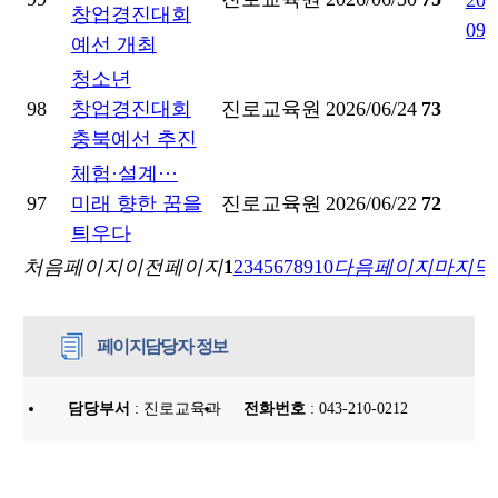
창업경진대회
예선 개최
청소년
98
창업경진대회
진로교육원
2026/06/24
73
충북예선 추진
체험·설계···
97
미래 향한 꿈을
진로교육원
2026/06/22
72
틔우다
처음페이지
이전페이지
1
2
3
4
5
6
7
8
9
10
다음페이지
마지막
페이지담당자 정보
담당부서
: 진로교육과
전화번호
: 043-210-0212