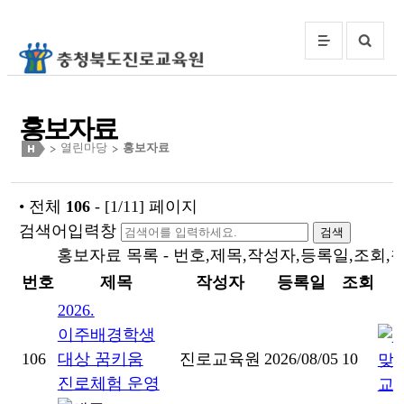
홍보자료
열린마당
홍보자료
• 전체
106
- [1/11] 페이지
검색어입력창
검색
홍보자료 목록 - 번호,제목,작성자,등록일,조회,
번호
제목
작성자
등록일
조회
2026.
이주배경학생
106
대상 꿈키움
진로교육원
2026/08/05
10
진로체험 운영